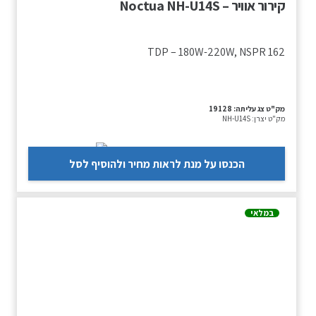
קירור אוויר – Noctua NH-U14S
TDP – 180W-220W, NSPR 162
מק"ט צג עליתה:
19128
מק"ט יצרן:
NH-U14S
הכנסו על מנת לראות מחיר ולהוסיף לסל
במלאי