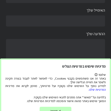
האימייל שלך
ההודעה שלך
מדיניות שימוש בפרטיות הגולש
שלום! 😊
באתר זה אנו משתמשים בקבצי Cookies, כדי לאפשר לאתר לעבוד בצורה תקינה
ולשפר את חוויית הגלישה שלך.
למידע נוסף על השימוש שלנו בקוקיז ועל פרטיותך, מוזמן לקרוא את מדיניות
הפרטיות שלנו
.
בלחיצה על "מאשר" אתה מסכים לתנאי השימוש שלנו בקוקיז.
המשך שימוש באתר מהווה אישור והסכמה למדיניות הפרטיות שלנו.
כל הזכויות שמורות ל “צג עליתה” 2020-2025 ©
Built by
Webeffect
מאשר
✔