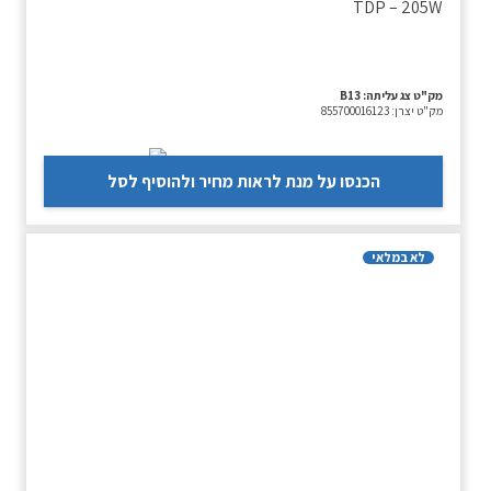
TDP – 205W
מק"ט צג עליתה:
B13
מק"ט יצרן:
855700016123
הכנסו על מנת לראות מחיר ולהוסיף לסל
לא במלאי