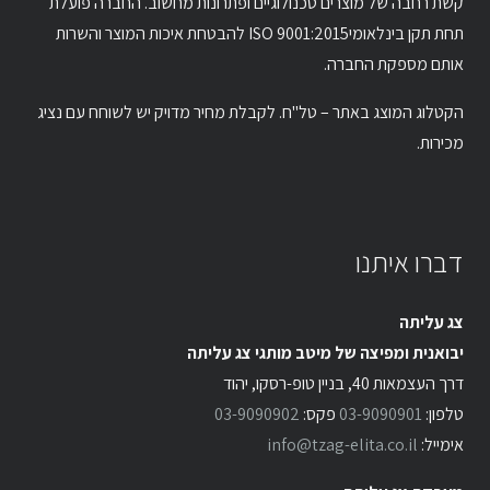
קשת רחבה של מוצרים טכנולוגיים ופתרונות מחשוב. החברה פועלת
תחת תקן בינלאומיISO 9001:2015 להבטחת איכות המוצר והשרות
אותם מספקת החברה.
הקטלוג המוצג באתר – טל"ח. לקבלת מחיר מדויק יש לשוחח עם נציג
מכירות.
דברו איתנו
צג עליתה
יבואנית ומפיצה של מיטב מותגי צג עליתה
דרך העצמאות 40, בניין טופ-רסקו, יהוד
טלפון:
03-9090901
פקס:
03-9090902
אימייל:
info@tzag-elita.co.il