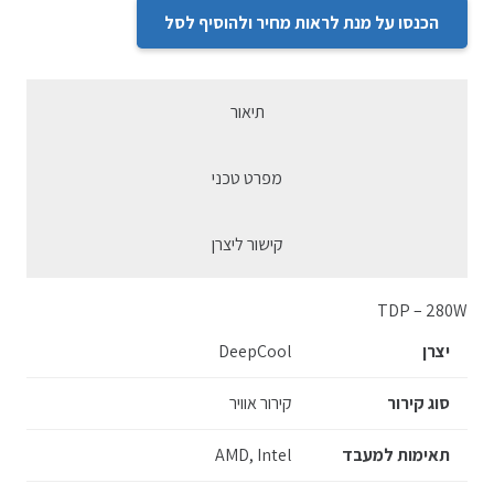
הכנסו על מנת לראות מחיר ולהוסיף לסל
תיאור
מפרט טכני
קישור ליצרן
TDP – 280W
יצרן
DeepCool
סוג קירור
קירור אוויר
תאימות למעבד
AMD, Intel