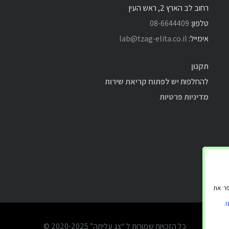
רחוב לב הארץ 2, ראש העין
טלפון:
08-6644409
אימייל:
lab@tzag-elita.co.il
תקנון
להחלפות
יש לפתוח קריאת שירות
מדיניות פרטיות
 ולשפר את
ו
.
כל הזכויות שמורות ל “צג עליתה” 2020-2025 ©