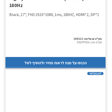
180Hz
Black, 27", FHD 1920*1080, 1ms, 180HZ, HDMI*2, DP*1
מק"ט צג עליתה:
100111
מק"ט יצרן:
GS27FCEU
הכנסו על מנת לראות מחיר ולהוסיף לסל
לא במלאי