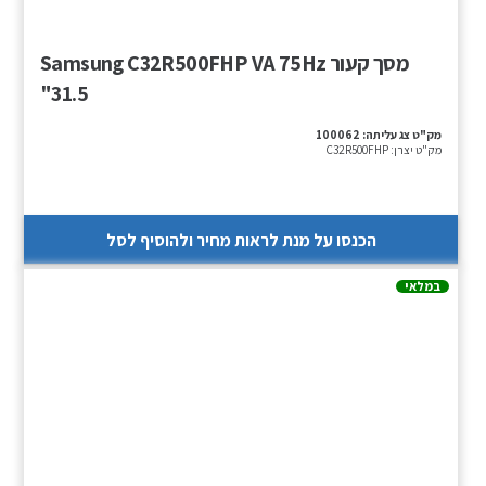
מסך קעור Samsung C32R500FHP VA 75Hz
"31.5
מק"ט צג עליתה:
100062
מק"ט יצרן:
C32R500FHP
הכנסו על מנת לראות מחיר ולהוסיף לסל
במלאי