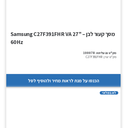
מסך קעור לבן – "27 Samsung C27F391FHR VA
60Hz
מק"ט צג עליתה:
100078
מק"ט יצרן:
C27F391FHR
הכנסו על מנת לראות מחיר ולהוסיף לסל
לא במלאי