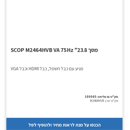
מסך SCOP M2464HVB VA 75Hz "23.8
מגיע עם כבל חשמל, כבל HDMI וכבל VGA
מק"ט צג עליתה:
100065
מק"ט יצרן:
M2464HVB
הכנסו על מנת לראות מחיר ולהוסיף לסל