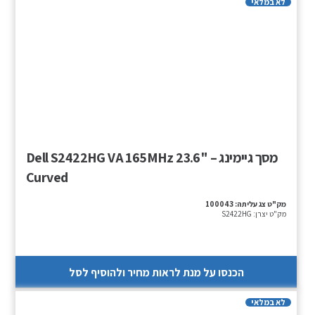
לא במלאי
מסך גיימינג – Dell S2422HG VA 165MHz 23.6"
Curved
מק"ט צג עליתה:
100043
מק"ט יצרן:
S2422HG
הכנסו על מנת לראות מחיר ולהוסיף לסל
לא במלאי