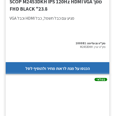
מסך SCOP M2453DKH IPS 120Hz HDMI VGA
FHD BLACK "23.8
מגיע עם כבל חשמל, כבל HDMI וכבל VGA
מק"ט צג עליתה:
100081
מק"ט יצרן:
M2453DKH
הכנסו על מנת לראות מחיר ולהוסיף לסל
במלאי