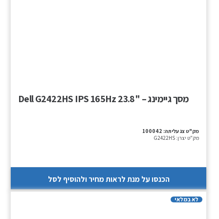
מסך גיימינג – "Dell G2422HS IPS 165Hz 23.8
מק"ט צג עליתה:
100042
מק"ט יצרן:
G2422HS
הכנסו על מנת לראות מחיר ולהוסיף לסל
לא במלאי