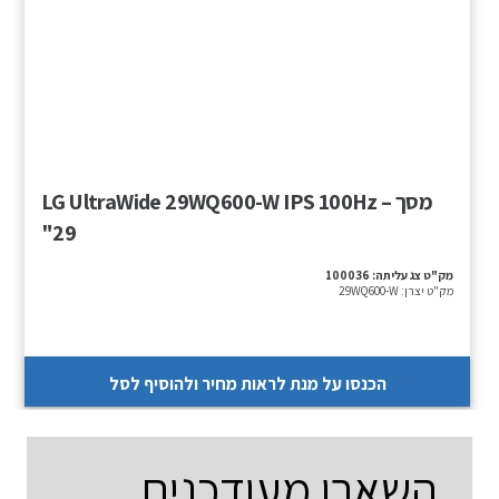
מסך – LG UltraWide 29WQ600-W IPS 100Hz
"29
מק"ט צג עליתה:
100036
מק"ט יצרן:
29WQ600-W
הכנסו על מנת לראות מחיר ולהוסיף לסל
השארו מעודכנים