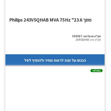
מסך Philips 243V5QHAB MVA 75Hz "23.6
מק"ט צג עליתה:
100067
מק"ט יצרן:
243V5QHAB
הכנסו על מנת לראות מחיר ולהוסיף לסל
במלאי