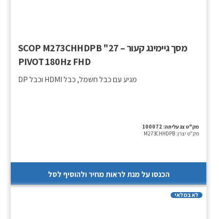
מסך גיימינג קעור – SCOP M273CHHDPB "27
PIVOT 180Hz FHD
מגיע עם כבל חשמל, כבל HDMI וכבל DP
מק"ט צג עליתה:
100072
מק"ט יצרן:
M273CHHDPB
הכנסו על מנת לראות מחיר ולהוסיף לסל
לא במלאי