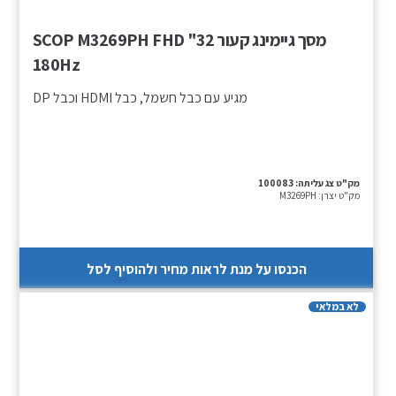
מסך גיימינג קעור 32" SCOP M3269PH FHD
180Hz
מגיע עם כבל חשמל, כבל HDMI וכבל DP
מק"ט צג עליתה:
100083
מק"ט יצרן:
M3269PH
הכנסו על מנת לראות מחיר ולהוסיף לסל
לא במלאי