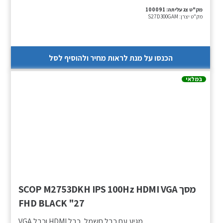
מק"ט צג עליתה:
100091
מק"ט יצרן:
S27D300GAM
הכנסו על מנת לראות מחיר ולהוסיף לסל
במלאי
מסך SCOP M2753DKH IPS 100Hz HDMI VGA
FHD BLACK "27
מגיע עם כבל חשמל, כבל HDMI וכבל VGA