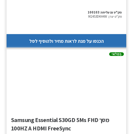
מק"ט צג עליתה:
100103
מק"ט יצרן:
M2453DKH4W
הכנסו על מנת לראות מחיר ולהוסיף לסל
במלאי
מסך Samsung Essential S30GD 5Ms FHD
100HZ A HDMI FreeSync