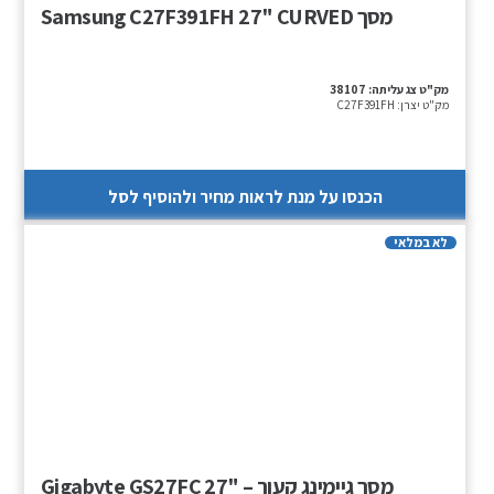
מסך Samsung C27F391FH 27" CURVED
מק"ט צג עליתה:
38107
מק"ט יצרן:
C27F391FH
הכנסו על מנת לראות מחיר ולהוסיף לסל
לא במלאי
מסך גיימינג קעור – "27 Gigabyte GS27FC