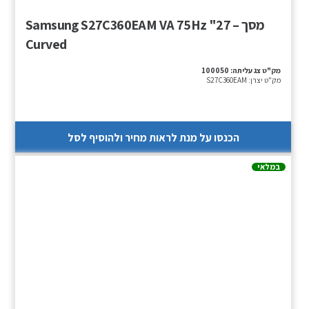
מסך – Samsung S27C360EAM VA 75Hz "27
Curved
מק"ט צג עליתה:
100050
מק"ט יצרן:
S27C360EAM
הכנסו על מנת לראות מחיר ולהוסיף לסל
במלאי