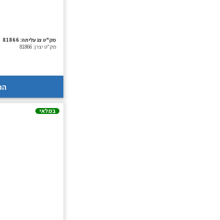
מק"ט צג עליתה:
81866
מק"ט יצרן:
81866
הכ
במלאי