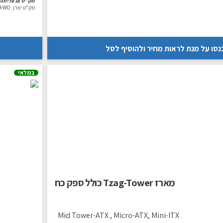
מק"ט צג עליתה:
מק"ט יצרן:
B-WO
נסו על מנת לראות מחיר ולהוסיף לסל
במלאי
מארז Tzag-Tower כולל ספק כח
Mid Tower-ATX , Micro-ATX, Mini-ITX