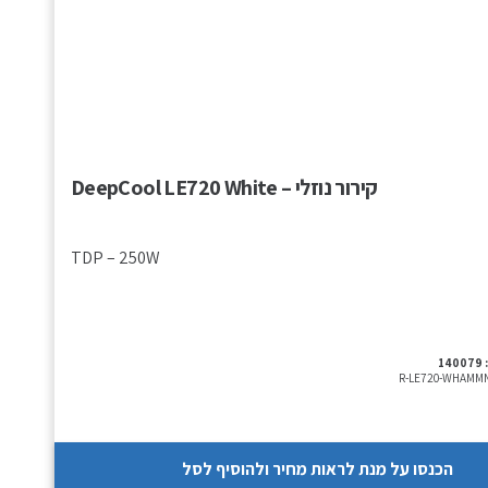
קירור נוזלי – DeepCool LE720 White
TDP – 250W
140079
R-LE720-WHAMMN
הכנסו על מנת לראות מחיר ולהוסיף לסל