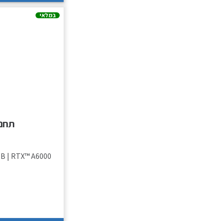
במלאי
תחנת עבודה 
GB | RTX™ A6000