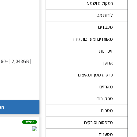
רמקולים ושמע
לוחות אם
מעבדים
מאווררים ומערכות קירור
זיכרונות
80+ | 2,048GB |
אחסון
כרטיס מסך ומאיצים
מארזים
ספקי כוח
הכ
מסכים
מדפסות וסורקים
במלאי
מטענים