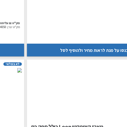
מק"ט צג עליתה:
מק"ט יצרן:
04858
נסו על מנת לראות מחיר ולהוסיף לסל
לא במלאי
מארז קומפקטי Loop כולל ספק כח