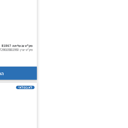
מק"ט צג עליתה:
81867
מק"ט יצרן:
7290105811950
הכ
לא במלאי