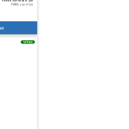
מק"ט צג עליתה:
F590X
מק"ט יצרן:
F590X
הכ
במלאי