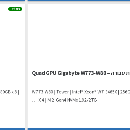
במלאי
– Quad GPU Gigabyte W773-W80
80GB x 8 |
W773-W80 | Tower | Intel® Xeon® W7-3465X | 256
X 4 | M.2 Gen4 NVMe 1.92/2TB …