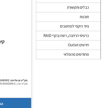
כבלים ותקשורת
תוכנות
ציוד היקפי למחשבים
כרטיסי הרחבה, רשת ובקרי RAID
קירור אוו
חדשים Outlet
מחודשים מהמלאי
מק"ט צג עליתה:
140082
מק"ט יצרן:
620-WHADMN-G
הכ