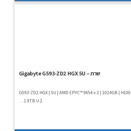
שרת – Gigabyte G593-ZD2 HGX 5U
G593-ZD2 HGX | 5U | AMD EPYC™ 9654 x 2 | 1024GB | H100 
1.9TB U.2…