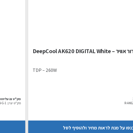
יר – DeepCool AK620 DIGITAL White
TDP – 260W
מק"ט צג עליתה:
R-AK
מק"ט יצרן:
-G-1
נסו על מנת לראות מחיר ולהוסיף לסל