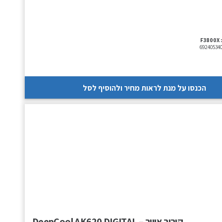
F3800X
69240534
הכנסו על מנת לראות מחיר ולהוסיף לסל
קירור אוויר – DeepCool AK620 DIGITAL