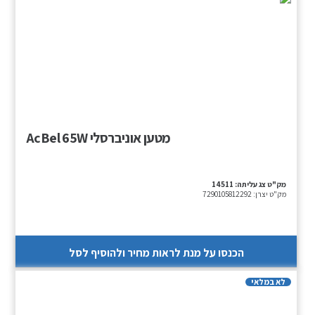
מטען אוניברסלי AcBel 65W
מק"ט צג עליתה:
14511
מק"ט יצרן:
7290105812292
הכנסו על מנת לראות מחיר ולהוסיף לסל
לא במלאי