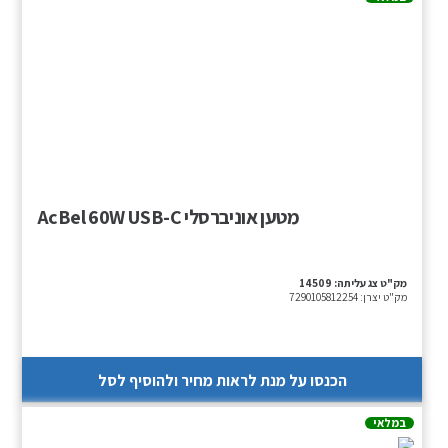
מטען אוניברסלי AcBel 60W USB-C
מק"ט צג עליתה:
14509
מק"ט יצרן:
7290105812254
הכנסו על מנת לראות מחיר ולהוסיף לסל
במלאי