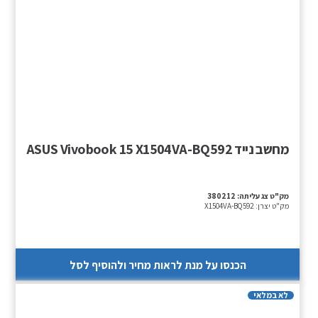
מחשב נייד ASUS Vivobook 15 X1504VA-BQ592
מק"ט צג עליתה:
380212
מק"ט יצרן:
X1504VA-BQ592
הכנסו על מנת לראות מחיר ולהוסיף לסל
לא במלאי