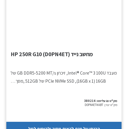
מחשב נייד HP 250R G10 (D0PN4ET)
מעבד Intel® Core™ 3 100U, זיכרון GB DDR5-5200 MT/s של
16GB ‏(1 ‏x ‏16GB), PCIe NVMe SSD של ‎512GB ,מסך…
מק"ט צג עליתה:
380214
מק"ט יצרן:
D0PN4ET#ABT
הכנסו על מנת לראות מחיר ולהוסיף לסל