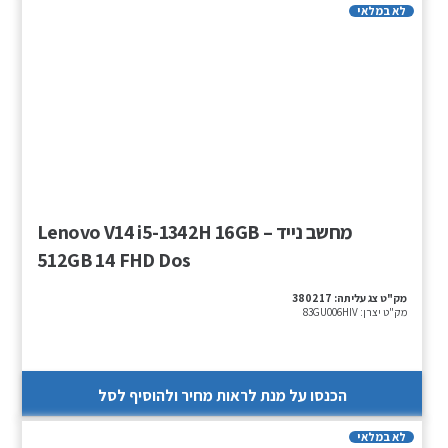
לא במלאי
מחשב נייד – Lenovo V14 i5-1342H 16GB
512GB 14 FHD Dos
מק"ט צג עליתה:
380217
מק"ט יצרן:
83GU006HIV
הכנסו על מנת לראות מחיר ולהוסיף לסל
לא במלאי