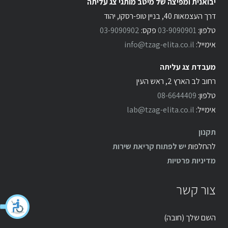
יבואנית ומפיצה של מיטב מותגי צג עליתה
דרך העצמאות 40, בניין טופ-רסקו, יהוד
טלפון:
03-9090901
פקס:
03-9090902
אימייל:
info@tzag-elita.co.il
מעבדת צג עליתה
רחוב לב הארץ 2, ראש העין
טלפון:
08-6644409
אימייל:
lab@tzag-elita.co.il
תקנון
להחלפות
יש לפתוח קריאת שירות
מדיניות פרטיות
צור קשר
השם שלך (חובה)