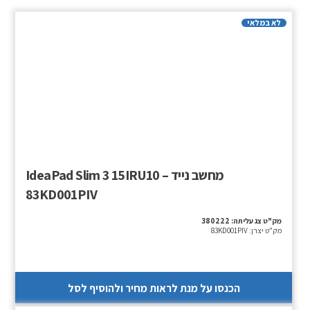
לא במלאי
מחשב נייד – IdeaPad Slim 3 15IRU10
83KD001PIV
מק"ט צג עליתה:
380222
מק"ט יצרן:
83KD001PIV
הכנסו על מנת לראות מחיר ולהוסיף לסל