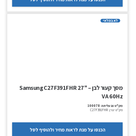
לא במלאי
מסך קעור לבן – "27 Samsung C27F391FHR
VA 60Hz
מק"ט צג עליתה:
100078
מק"ט יצרן:
C27F391FHR
הכנסו על מנת לראות מחיר ולהוסיף לסל