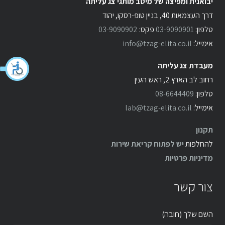
יבואנית ומפיצה של מיטב מותגי צג עליתה
דרך העצמאות 40, בניין טופ-רסקו, יהוד
טלפון:
03-9090901
פקס:
03-9090902
אימייל:
info@tzag-elita.co.il
מעבדת צג עליתה
רחוב לב הארץ 2, ראש העין
טלפון:
08-6644409
אימייל:
lab@tzag-elita.co.il
תקנון
להחלפות
יש לפתוח קריאת שירות
מדיניות פרטיות
צור קשר
השם שלך (חובה)