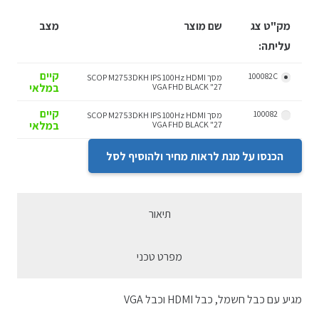
מק"ט צג
שם מוצר
מצב
עליתה:
קיים
100082C
מסך SCOP M2753DKH IPS 100Hz HDMI
במלאי
VGA FHD BLACK "27
קיים
100082
מסך SCOP M2753DKH IPS 100Hz HDMI
במלאי
VGA FHD BLACK "27
הכנסו על מנת לראות מחיר ולהוסיף לסל
תיאור
מפרט טכני
מגיע עם כבל חשמל, כבל HDMI וכבל VGA