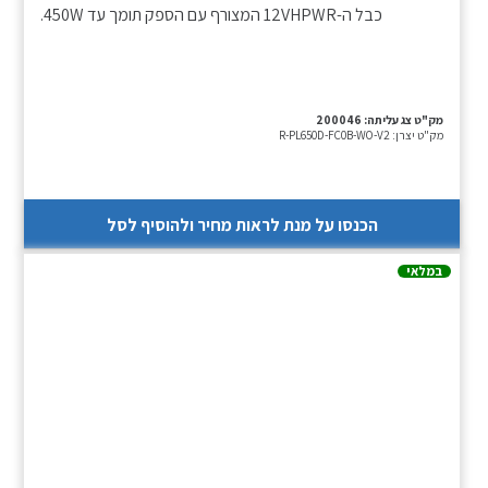
כבל ה-12VHPWR המצורף עם הספק תומך עד 450W.
מק"ט צג עליתה:
200046
מק"ט יצרן:
R-PL650D-FC0B-WO-V2
הכנסו על מנת לראות מחיר ולהוסיף לסל
במלאי