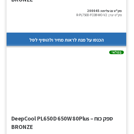
מק"ט צג עליתה:
200045
מק"ט יצרן:
R-PL750D-FC0B-WO-V2
הכנסו על מנת לראות מחיר ולהוסיף לסל
במלאי
ספק כוח – DeepCool PL650D 650W 80Plus
BRONZE