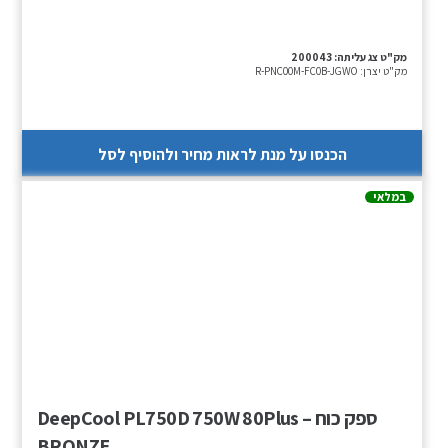
מק"ט צג עליתה:
200043
מק"ט יצרן:
R-PNC00M-FC0B-JGWO
הכנסו על מנת לראות מחיר ולהוסיף לסל
במלאי
ספק כוח – DeepCool PL750D 750W 80Plus
BRONZE