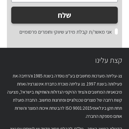
שלח
אני מאשר/ת קבלת מידע שיווקי וחומרים פרסומיים
קצת עלינו
צג-עליתה מערכות מחשבים בע"מ נוסדה בשנת 1985 והרחיבה את
פעילותה בשנת 1997. צג עליתה מוכרת כחברת אינטגרציה ואחת
מיבואניות המחשבים והציוד ההיקפי הגדולות והוותיקות בישראל, מציעה
קשת רחבה של מוצרים טכנולוגיים ופתרונות מחשוב. החברה פועלת
תחת תקן בינלאומיISO 9001:2015 להבטחת איכות המוצר והשרות
אותם מספקת החברה.
הקטלוג המוצג באתר – טל"ח. לקבלת מחיר מדויק יש לשוחח עם נציג