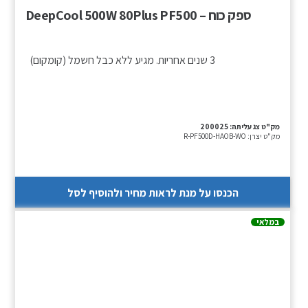
ספק כוח – DeepCool 500W 80Plus PF500
3 שנים אחריות. מגיע ללא כבל חשמל (קומקום)
מק"ט צג עליתה:
200025
מק"ט יצרן:
R-PF500D-HAOB-WO
הכנסו על מנת לראות מחיר ולהוסיף לסל
במלאי