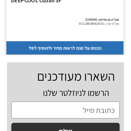
DEEPCOOL CG380 3F
מק"ט צג עליתה:
210096
מק"ט יצרן:
R-CG380-BKAGM3-G
הכנסו על מנת לראות מחיר ולהוסיף לסל
השארו מעודכנים
הרשמו לניוזלטר שלנו