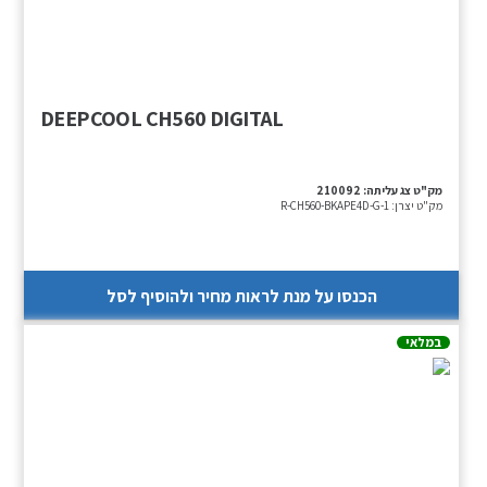
DEEPCOOL CH560 DIGITAL
מק"ט צג עליתה:
210092
מק"ט יצרן:
R-CH560-BKAPE4D-G-1
הכנסו על מנת לראות מחיר ולהוסיף לסל
במלאי