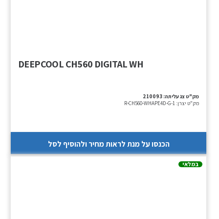
DEEPCOOL CH560 DIGITAL WH
מק"ט צג עליתה:
210093
מק"ט יצרן:
R-CH560-WHAPE4D-G-1
הכנסו על מנת לראות מחיר ולהוסיף לסל
במלאי