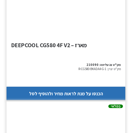
מארז – DEEPCOOL CG580 4F V2
מק"ט צג עליתה:
210090
מק"ט יצרן:
R-CG580-BKADA4-G-1
הכנסו על מנת לראות מחיר ולהוסיף לסל
במלאי