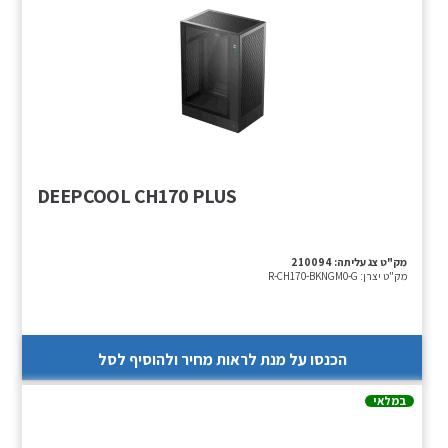
DEEPCOOL CH170 PLUS
מק"ט צג עליתה:
210094
מק"ט יצרן:
R-CH170-BKNGM0-G
הכנסו על מנת לראות מחיר ולהוסיף לסל
במלאי