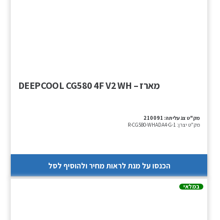
מארז – DEEPCOOL CG580 4F V2 WH
מק"ט צג עליתה:
210091
מק"ט יצרן:
R-CG580-WHADA4-G-1
הכנסו על מנת לראות מחיר ולהוסיף לסל
במלאי