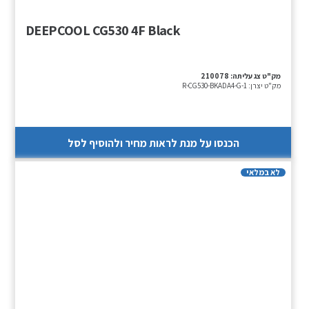
DEEPCOOL CG530 4F Black
מק"ט צג עליתה:
210078
מק"ט יצרן:
R-CG530-BKADA4-G-1
הכנסו על מנת לראות מחיר ולהוסיף לסל
לא במלאי