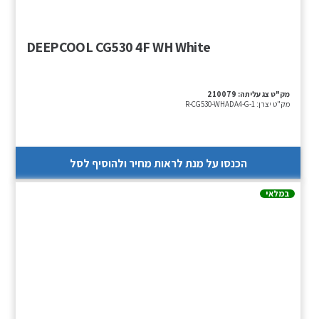
DEEPCOOL CG530 4F WH White
מק"ט צג עליתה:
210079
מק"ט יצרן:
R-CG530-WHADA4-G-1
הכנסו על מנת לראות מחיר ולהוסיף לסל
במלאי