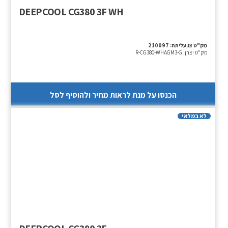
DEEPCOOL CG380 3F WH
מק"ט צג עליתה:
210097
מק"ט יצרן:
R-CG380-WHAGM3-G
הכנסו על מנת לראות מחיר ולהוסיף לסל
לא במלאי