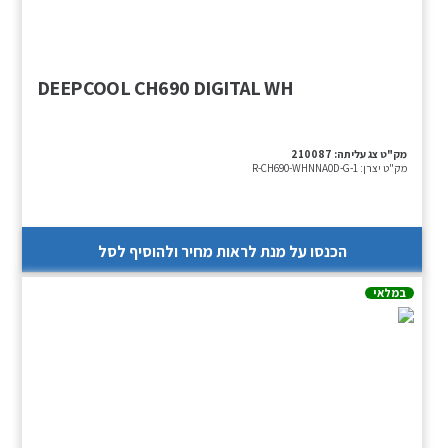
DEEPCOOL CH690 DIGITAL WH
מק"ט צג עליתה:
210087
מק"ט יצרן:
R-CH690-WHNNA0D-G-1
הכנסו על מנת לראות מחיר ולהוסיף לסל
במלאי