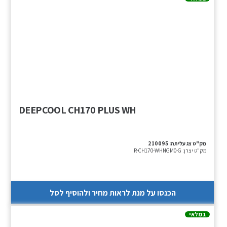
DEEPCOOL CH170 PLUS WH
מק"ט צג עליתה:
210095
מק"ט יצרן:
R-CH170-WHNGM0-G
הכנסו על מנת לראות מחיר ולהוסיף לסל
במלאי