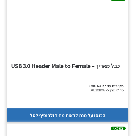
כבל מאריך – USB 3.0 Header Male to Female
מק"ט צג עליתה:
190163
מק"ט יצרן:
X002XHQGR5
הכנסו על מנת לראות מחיר ולהוסיף לסל
במלאי