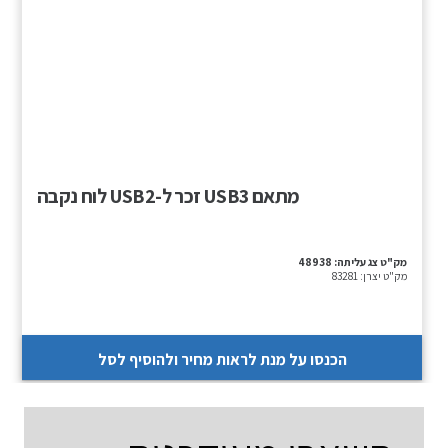
מתאם USB3 זכר ל-USB2 לוח נקבה
מק"ט צג עליתה:
48938
מק"ט יצרן:
83281
הכנסו על מנת לראות מחיר ולהוסיף לסל