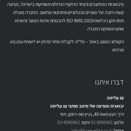
מיבואניות המחשבים והציוד ההיקפי הגדולות והוותיקות בישראל, מציעה
קשת רחבה של מוצרים טכנולוגיים ופתרונות מחשוב. החברה פועלת
תחת תקן בינלאומיISO 9001:2015 להבטחת איכות המוצר והשרות
אותם מספקת החברה.
הקטלוג המוצג באתר – טל"ח. לקבלת מחיר מדויק יש לשוחח עם נציג
מכירות.
דברו איתנו
צג עליתה
יבואנית ומפיצה של מיטב מותגי צג עליתה
דרך העצמאות 40, בניין טופ-רסקו, יהוד
טלפון:
03-9090901
פקס:
03-9090902
אימייל:
info@tzag-elita.co.il