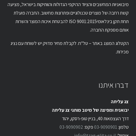
מיבואניות המחשבים והציוד ההיקפי הגדולות והוותיקות בישראל, מציעה
קשת רחבה של מוצרים טכנולוגיים ופתרונות מחשוב. החברה פועלת
תחת תקן בינלאומיISO 9001:2015 להבטחת איכות המוצר והשרות
אותם מספקת החברה.
הקטלוג המוצג באתר – טל"ח. לקבלת מחיר מדויק יש לשוחח עם נציג
מכירות.
דברו איתנו
צג עליתה
יבואנית ומפיצה של מיטב מותגי צג עליתה
דרך העצמאות 40, בניין טופ-רסקו, יהוד
טלפון:
03-9090901
פקס:
03-9090902
אימייל:
info@tzag-elita.co.il