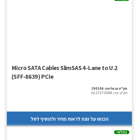
Micro SATA Cables SlimSAS 4-Lane to U.2
(SFF-8639) PCIe
מק"ט צג עליתה:
190106
מק"ט יצרן:
U2-1727-GEN4
הכנסו על מנת לראות מחיר ולהוסיף לסל
במלאי