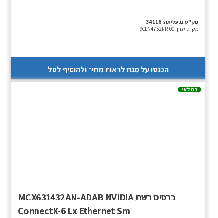
מק"ט צג עליתה:
34116
מק"ט יצרן:
9CLN4752NR-00
הכנסו על מנת לראות מחיר ולהוסיף לסל
במלאי
כרטיס רשת MCX631432AN-ADAB NVIDIA
ConnectX-6 Lx Ethernet Sm