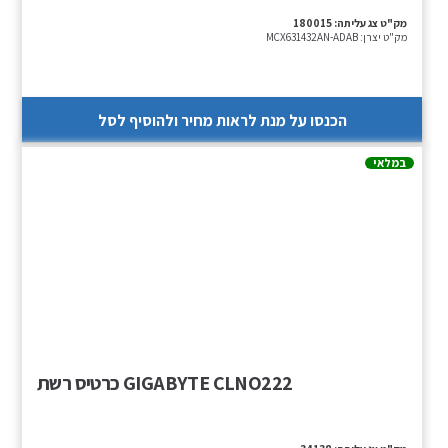
מק"ט צג עליתה:
180015
מק"ט יצרן:
MCX631432AN-ADAB
הכנסו על מנת לראות מחיר ולהוסיף לסל
במלאי
GIGABYTE CLNO222 כרטיס רשת