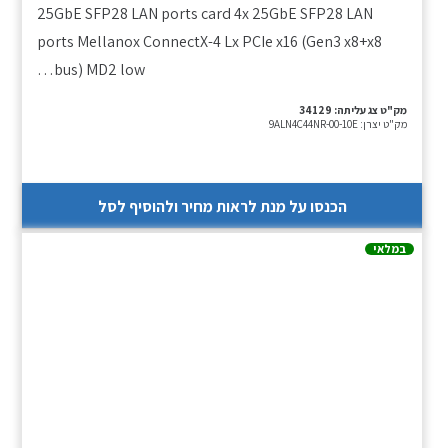
25GbE SFP28 LAN ports card 4x 25GbE SFP28 LAN
ports Mellanox ConnectX-4 Lx PCIe x16 (Gen3 x8+x8
bus) MD2 low…
מק"ט צג עליתה:
34129
מק"ט יצרן:
9ALN4C44NR-00-10E
הכנסו על מנת לראות מחיר ולהוסיף לסל
במלאי