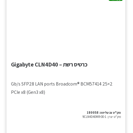
כרטיס רשת – Gigabyte CLN4D40
2×25 Gb/s SFP28 LAN ports Broadcom® BCM57414
PCIe x8 (Gen3 x8)
מק"ט צג עליתה:
180058
מק"ט יצרן:
9CLN4D40MR-00-1