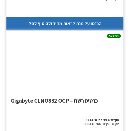
הכנסו על מנת לראות מחיר ולהוסיף לסל
במלאי
כרטיס רשת – Gigabyte CLNO832 OCP
מק"ט צג עליתה:
341378
מק"ט יצרן:
9CLNO832NR-00