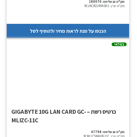
מק"ט צג עליתה:
180070
מק"ט יצרן:
9CLNCB22MR-00-1
הכנסו על מנת לראות מחיר ולהוסיף לסל
במלאי
כרטיס רשת – GIGABYTE 10G LAN CARD GC-
MLIZC-11C
מק"ט צג עליתה:
47798
מק"ט יצרן:
9CMLIZSNR-00-11C