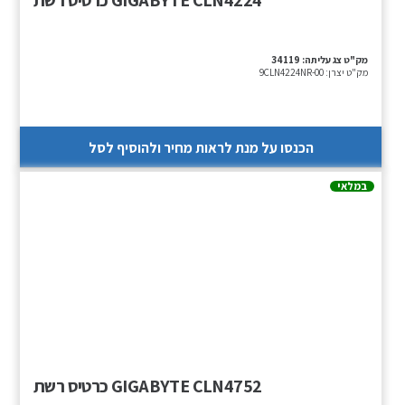
GIGABYTE CLN4224 כרטיס רשת
מק"ט צג עליתה:
34119
מק"ט יצרן:
9CLN4224NR-00
הכנסו על מנת לראות מחיר ולהוסיף לסל
במלאי
GIGABYTE CLN4752 כרטיס רשת