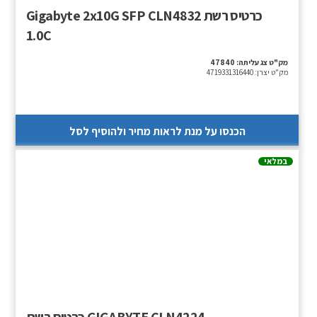
כרטיס רשת Gigabyte 2x10G SFP CLN4832
1.0C
מק"ט צג עליתה:
47840
מק"ט יצרן:
4719331316440
הכנסו על מנת לראות מחיר ולהוסיף לסל
במלאי