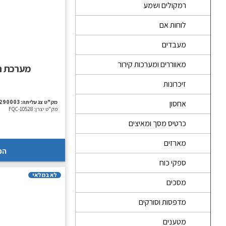
רמקולים ושמע
לוחות אם
מעבדים
מאווררים ומערכות קירור
זיכרונות
מק"ט צג עליתה:
290003
אחסון
מק"ט יצרן:
FQC-10528
כרטיס מסך ומאיצים
מארזים
הכ
ספקי כוח
לא במלאי
מסכים
מדפסות וסורקים
מטענים