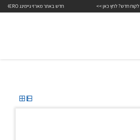
לקוח חדש? לחץ כאן >>
חדש באתר מארזי גיימינג HERO