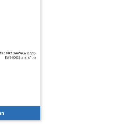
מק"ט צג עליתה:
290002
מק"ט יצרן:
KW9-00632
הכ