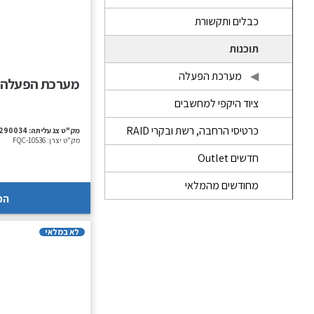
כבלים ותקשורת
תוכנות
מערכת הפעלה
מערכת הפעלה – Microsoft Windows 11 Pro 64 Bit
ציוד היקפי למחשבים
כרטיסי הרחבה, רשת ובקרי RAID
מק"ט צג עליתה:
-290034
מק"ט יצרן:
FQC-10536
חדשים Outlet
מחודשים מהמלאי
הכ
לא במלאי