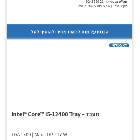
מק"ט צג עליתה:
02-220121
מק"ט יצרן:
CM8071504555019-SRL4Q
הכנסו על מנת לראות מחיר ולהוסיף לסל
לא במלאי
מעבד – Intel® Core™ i5-12400 Tray
LGA 1700 | Max TDP: 117 W