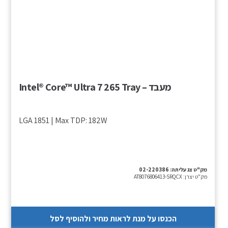
מעבד – Intel® Core™ Ultra 7 265 Tray
LGA 1851 | Max TDP: 182W
מק"ט צג עליתה:
02-220386
מק"ט יצרן:
AT8076806413-SRQCX
הכנסו על מנת לראות מחיר ולהוסיף לסל