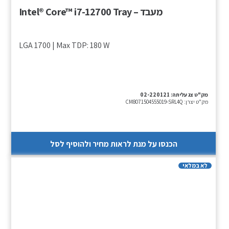
מעבד – Intel® Core™ i7-12700 Tray
LGA 1700 | Max TDP: 180 W
מק"ט צג עליתה:
02-220121
מק"ט יצרן:
CM8071504555019-SRL4Q
הכנסו על מנת לראות מחיר ולהוסיף לסל
לא במלאי