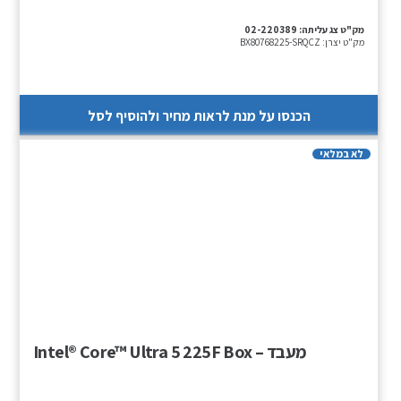
מק"ט צג עליתה:
02-220389
מק"ט יצרן:
BX80768225-SRQCZ
הכנסו על מנת לראות מחיר ולהוסיף לסל
לא במלאי
מעבד – Intel® Core™ Ultra 5 225F Box