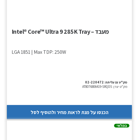
מעבד – Intel® Core™ Ultra 9 285K Tray
LGA 1851 | Max TDP: 250W
מק"ט צג עליתה:
02-220472
מק"ט יצרן:
AT8076806419-SRQD5
הכנסו על מנת לראות מחיר ולהוסיף לסל
במלאי