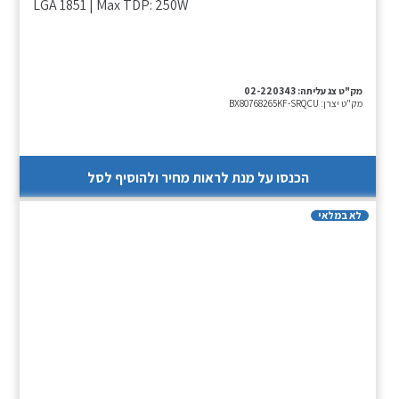
LGA 1851 | Max TDP: 250W
מק"ט צג עליתה:
02-220343
מק"ט יצרן:
BX80768265KF-SRQCU
הכנסו על מנת לראות מחיר ולהוסיף לסל
לא במלאי