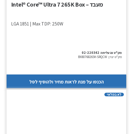
מעבד – Intel® Core™ Ultra 7 265K Box
LGA 1851 | Max TDP: 250W
מק"ט צג עליתה:
02-220342
מק"ט יצרן:
BX80768265K-SRQCW
הכנסו על מנת לראות מחיר ולהוסיף לסל
לא במלאי