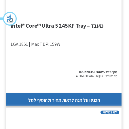
מעבד – Intel® Core™ Ultra 5 245KF Tray
LGA 1851 | Max TDP: 159W
מק"ט צג עליתה:
02-220350
מק"ט יצרן:
AT8076806414-SRQCY
הכנסו על מנת לראות מחיר ולהוסיף לסל
לא במלאי