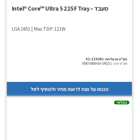
מעבד – Intel® Core™ Ultra 5 225F Tray
LGA 1851 | Max TDP: 121W
מק"ט צג עליתה:
02-220381
מק"ט יצרן:
AT8076806416-SRQD2
הכנסו על מנת לראות מחיר ולהוסיף לסל
במלאי