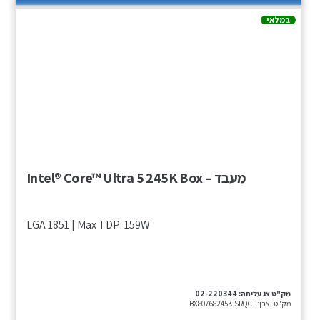
במלאי
מעבד – Intel® Core™ Ultra 5 245K Box
LGA 1851 | Max TDP: 159W
מק"ט צג עליתה:
02-220344
מק"ט יצרן:
BX80768245K-SRQCT