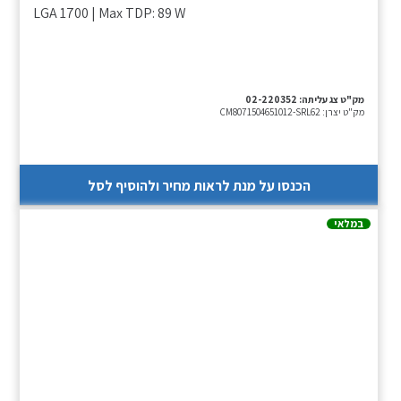
LGA 1700 | Max TDP: 89 W
מק"ט צג עליתה:
02-220352
מק"ט יצרן:
CM8071504651012-SRL62
הכנסו על מנת לראות מחיר ולהוסיף לסל
במלאי