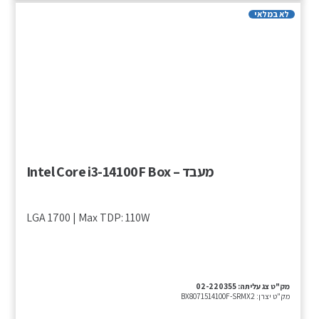
לא במלאי
מעבד – Intel Core i3-14100F Box
LGA 1700 | Max TDP: 110W
מק"ט צג עליתה:
02-220355
מק"ט יצרן:
BX8071514100F-SRMX2