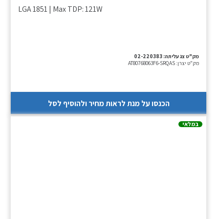
LGA 1851 | Max TDP: 121W
מק"ט צג עליתה:
02-220383
מק"ט יצרן:
AT80768063F6-SRQAS
הכנסו על מנת לראות מחיר ולהוסיף לסל
במלאי