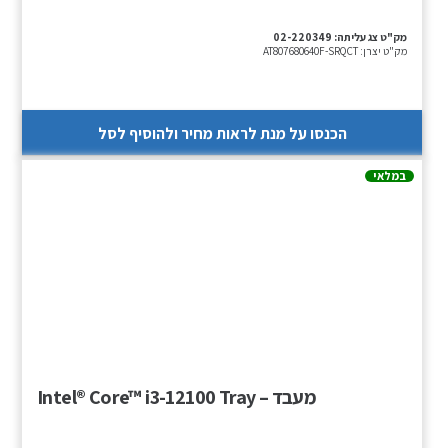
מק"ט צג עליתה:
02-220349
מק"ט יצרן:
AT807680640F-SRQCT
הכנסו על מנת לראות מחיר ולהוסיף לסל
במלאי
מעבד – Intel® Core™ i3-12100 Tray