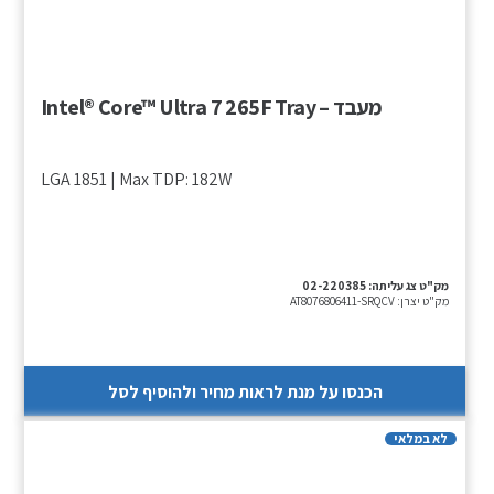
מעבד – Intel® Core™ Ultra 7 265F Tray
LGA 1851 | Max TDP: 182W
מק"ט צג עליתה:
02-220385
מק"ט יצרן:
AT8076806411-SRQCV
הכנסו על מנת לראות מחיר ולהוסיף לסל
לא במלאי