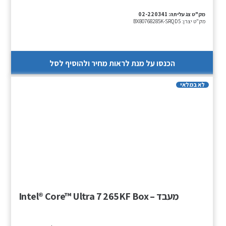
מק"ט צג עליתה:
02-220341
מק"ט יצרן:
BX80768285K-SRQD5
הכנסו על מנת לראות מחיר ולהוסיף לסל
לא במלאי
מעבד – Intel® Core™ Ultra 7 265KF Box