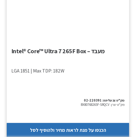
מעבד – Intel® Core™ Ultra 7 265F Box
LGA 1851 | Max TDP: 182W
מק"ט צג עליתה:
02-220391
מק"ט יצרן:
BX80768265F-SRQCV
הכנסו על מנת לראות מחיר ולהוסיף לסל