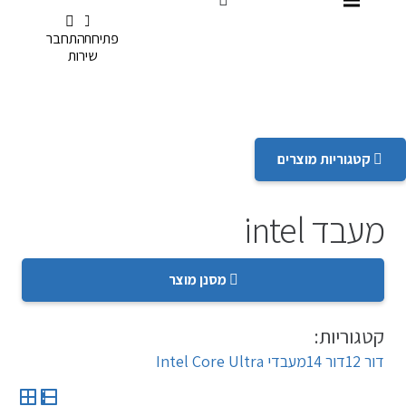
דלג לתפריט הנגישות
פתיחת קריאת
תשלום
התחבר
שירות
קטגוריות מוצרים
מעבד intel
מסנן מוצר
קטגוריות:
דור 12
דור 14
מעבדי Intel Core Ultra