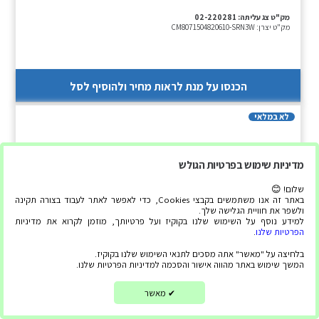
מק"ט צג עליתה:
02-220281
מק"ט יצרן:
CM8071504820610-SRN3W
הכנסו על מנת לראות מחיר ולהוסיף לסל
לא במלאי
מדיניות שימוש בפרטיות הגולש
שלום! 😊
באתר זה אנו משתמשים בקבצי Cookies, כדי לאפשר לאתר לעבוד בצורה תקינה
ולשפר את חוויית הגלישה שלך.
למידע נוסף על השימוש שלנו בקוקיז ועל פרטיותך, מוזמן לקרוא את מדיניות
הפרטיות שלנו
.
בלחיצה על "מאשר" אתה מסכים לתנאי השימוש שלנו בקוקיז.
המשך שימוש באתר מהווה אישור והסכמה למדיניות הפרטיות שלנו.
מעבד – Intel Core i7-14700 Tray
מאשר
✔