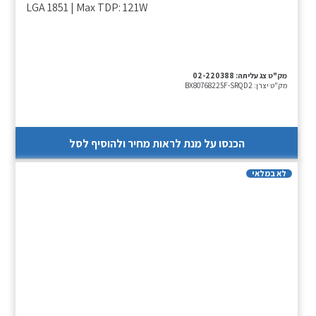
LGA 1851 | Max TDP: 121W
מק"ט צג עליתה:
02-220388
מק"ט יצרן:
BX80768225F-SRQD2
הכנסו על מנת לראות מחיר ולהוסיף לסל
לא במלאי