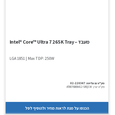
מעבד – Intel® Core™ Ultra 7 265K Tray
LGA 1851 | Max TDP: 250W
מק"ט צג עליתה:
02-220347
מק"ט יצרן:
AT8076806412-SRQCW
הכנסו על מנת לראות מחיר ולהוסיף לסל