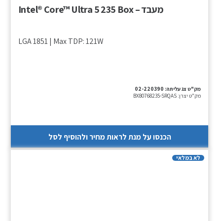
מעבד – Intel® Core™ Ultra 5 235 Box
LGA 1851 | Max TDP: 121W
מק"ט צג עליתה:
02-220390
מק"ט יצרן:
BX80768235-SRQAS
הכנסו על מנת לראות מחיר ולהוסיף לסל
לא במלאי