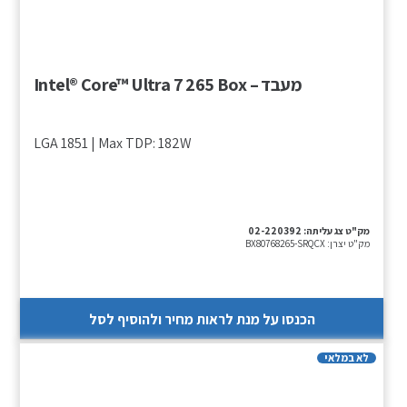
מעבד – Intel® Core™ Ultra 7 265 Box
LGA 1851 | Max TDP: 182W
מק"ט צג עליתה:
02-220392
מק"ט יצרן:
BX80768265-SRQCX
הכנסו על מנת לראות מחיר ולהוסיף לסל
לא במלאי