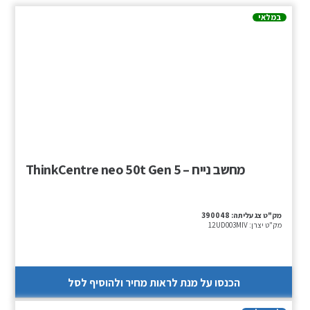
במלאי
מחשב נייח – ThinkCentre neo 50t Gen 5
מק"ט צג עליתה:
390048
מק"ט יצרן:
12UD003MIV
הכנסו על מנת לראות מחיר ולהוסיף לסל