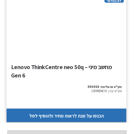
לא במלאי
מחשב מיני – Lenovo ThinkCentre neo 50q
Gen 6
מק"ט צג עליתה:
390050
מק"ט יצרן:
13HR004CIV
הכנסו על מנת לראות מחיר ולהוסיף לסל