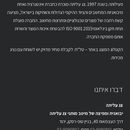
פעילותה בשנת 1997. צג עליתה מוכרת כחברת אינטגרציה ואחת
מיבואניות המחשבים והציוד ההיקפי הגדולות והוותיקות בישראל, מציעה
קשת רחבה של מוצרים טכנולוגיים ופתרונות מחשוב. החברה פועלת
תחת תקן בינלאומיISO 9001:2015 להבטחת איכות המוצר והשרות
אותם מספקת החברה.
הקטלוג המוצג באתר – טל"ח. לקבלת מחיר מדויק יש לשוחח עם נציג
מכירות.
דברו איתנו
צג עליתה
יבואנית ומפיצה של מיטב מותגי צג עליתה
דרך העצמאות 40, בניין טופ-רסקו, יהוד
טלפון:
03-9090901
פקס:
03-9090902