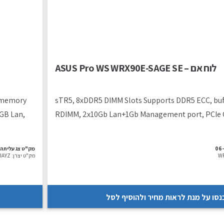
לוח אם – ASUS Pro WS WRX90E-SAGE SE
d memory
.sTR5, 8xDDR5 DIMM Slots Supports DDR5 ECC, b
GB Lan,
RDIMM, 2x10Gb Lan+1Gb Management port, PCIe G
06
מק"ט צג עליתה:
W
מק"ט יצרן:
UAYZ
נסו על מנת לראות מחיר ולהוסיף לסל