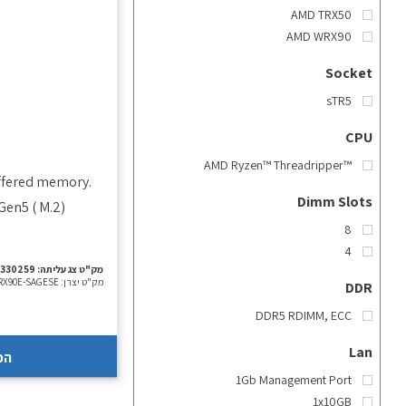
AMD TRX50
AMD WRX90
Socket
sTR5
CPU
™AMD Ryzen™ Threadripper
uffered memory
Dimm Slots
en5 ( M.2)
8
4
מק"ט צג עליתה:
-330259
מק"ט יצרן:
RX90E-SAGESE
DDR
DDR5 RDIMM, ECC
Lan
הכ
1Gb Management Port
1x10GB