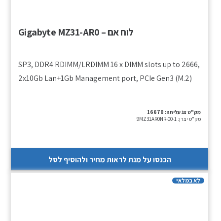
לוח אם – Gigabyte MZ31-AR0
SP3, DDR4 RDIMM/LRDIMM 16 x DIMM slots up to 2666,
2x10Gb Lan+1Gb Management port, PCIe Gen3 (M.2)
מק"ט צג עליתה:
16670
מק"ט יצרן:
9MZ31AR0NR-00-1
הכנסו על מנת לראות מחיר ולהוסיף לסל
לא במלאי