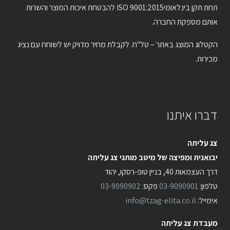
תחת תקן בינלאומיISO 9001:2015 להבטחת איכות המוצר והשרות
אותם מספקת החברה.
הקטלוג המוצג באתר – טל"ח. לקבלת מחיר מדויק יש לשוחח עם נציג
מכירות.
דברו איתנו
צג עליתה
יבואנית ומפיצה של מיטב מותגי צג עליתה
דרך העצמאות 40, בניין טופ-רסקו, יהוד
טלפון:
03-9090901
פקס:
03-9090902
אימייל:
info@tzag-elita.co.il
מעבדת צג עליתה