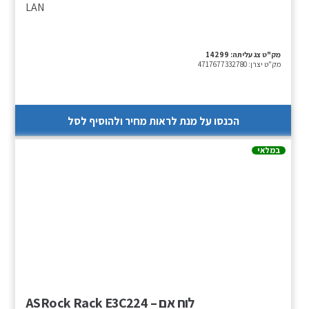
LAN
מק"ט צג עליתה:
14299
מק"ט יצרן:
4717677332780
הכנסו על מנת לראות מחיר ולהוסיף לסל
במלאי
לוח אם – ASRock Rack E3C224