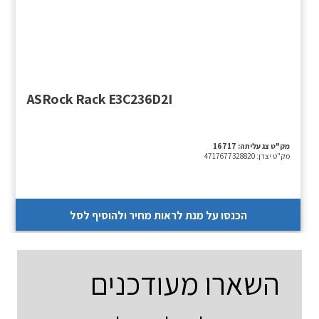
ASRock Rack E3C236D2I
מק"ט צג עליתה:
16717
מק"ט יצרן:
4717677328820
הכנסו על מנת לראות מחיר ולהוסיף לסל
השארו מעודכנים