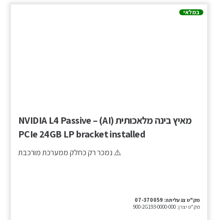
במלאי
מאיץ בינה מלאכותית (AI) – NVIDIA L4 Passive
PCIe 24GB LP bracket installed
⚠️ נמכר רק כחלק ממערכת מורכבת
מק"ט צג עליתה:
07-370059
מק"ט יצרן:
900-2G193-0000-000