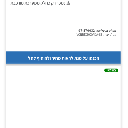
⚠️ נמכר רק כחלק ממערכת מורכבת
מק"ט צג עליתה:
07-370032
מק"ט יצרן:
VCNRTX6000ADA-SB
הכנסו על מנת לראות מחיר ולהוסיף לסל
במלאי