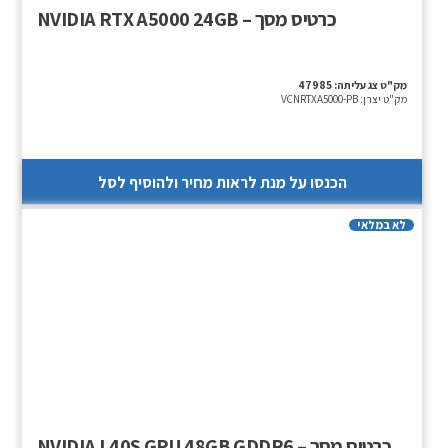
כרטיס מסך – NVIDIA RTX A5000 24GB
מק"ט צג עליתה:
47985
מק"ט יצרן:
VCNRTXA5000-PB
הכנסו על מנת לראות מחיר ולהוסיף לסל
לא במלאי
כרטיס מסך – NVIDIA L40S GPU 48GB GDDR6