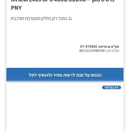
PNY
⚠️ נמכר רק כחלק ממערכת מורכבת
מק"ט צג עליתה:
07-370050
מק"ט יצרן:
900-2G133-0080-000
הכנסו על מנת לראות מחיר ולהוסיף לסל
לא במלאי