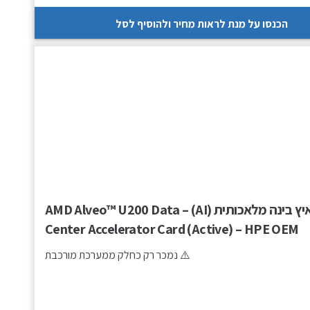
הכנסו על מנת לראות מחיר ולהוסיף לסל
מאיץ בינה מלאכותית (AI) – AMD Alveo™ U200 Data
Center Accelerator Card (Active) – HPE OEM
⚠️ נמכר רק כחלק ממערכת מורכבת