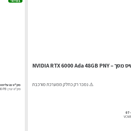
במלאי
 NVIDIA RTX 6000 Ada 48GB PNY
⚠️ נמכר רק כחלק ממערכת מורכבת
מק"ט צג עליתה:
מק"ט יצרן:
0-PB
07
VCNR