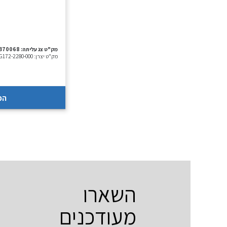
מק"ט צג עליתה:
-370068
מק"ט יצרן:
5G172-2280-000
הכ
השארו
מעודכנים