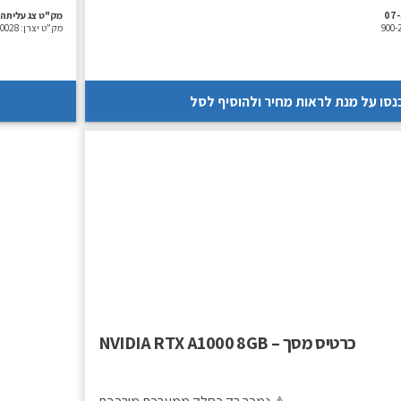
07
מק"ט צג עליתה:
900-
מק"ט יצרן:
0028
נסו על מנת לראות מחיר ולהוסיף לסל
כרטיס מסך – NVIDIA RTX A1000 8GB