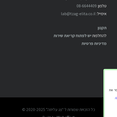
טלפון:
08-6644409
אימייל:
lab@tzag-elita.co.il
תקנון
להחלפות
יש לפתוח קריאת שירות
מדיניות פרטיות
 ולשפר את
ו
.
כל הזכויות שמורות ל “צג עליתה” 2020-2025 ©