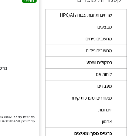
במלאי
שרתים ותחנות עבודה HPC/AI
מבצעים
מחשבים נייחים
מחשבים ניידים
רמקולים ושמע
כרטיס מסך –
לוחות אם
מעבדים
מאווררים ומערכות קירור
זיכרונות
מק"ט צג עליתה:
-370032
אחסון
מק"ט יצרן:
TX6000ADA-SB
כרטיס מסך ומאיצים