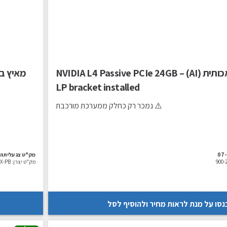
מאיץ בינה מלאכותית (AI) – NVIDIA L4 Passive PCIe 24GB
LP bracket installed
⚠️ נמכר רק כחלק ממערכת מורכבת
07
מק"ט צג עליתה:
900-
מק"ט יצרן:
X-PB
נסו על מנת לראות מחיר ולהוסיף לסל