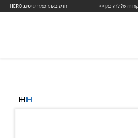
לקוח חדש? לחץ כאן >>
חדש באתר מארזי גיימינג HERO