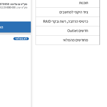
תוכנות
מק"ט צג עליתה:
-370050
מק"ט יצרן:
2G133-0080-000
ציוד היקפי למחשבים
כרטיסי הרחבה, רשת ובקרי RAID
הכ
חדשים Outlet
לא במלאי
מחודשים מהמלאי