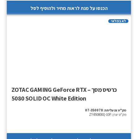
הכנסו על מנת לראות מחיר ולהוסיף לסל
לא במלאי
כרטיס מסך – ZOTAC GAMING GeForce RTX
5080 SOLID OC White Edition
מק"ט צג עליתה:
07-350078
מק"ט יצרן:
ZT-B50800Q-10P