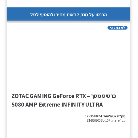
הכנסו על מנת לראות מחיר ולהוסיף לסל
לא במלאי
כרטיס מסך – ZOTAC GAMING GeForce RTX
5080 AMP Extreme INFINITY ULTRA
מק"ט צג עליתה:
07-350074
מק"ט יצרן:
ZT-B50800BU-10P