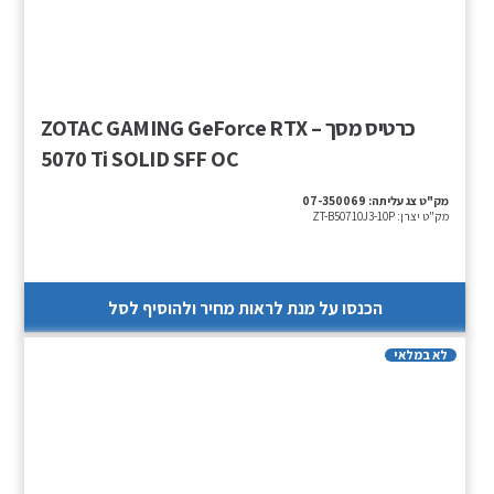
כרטיס מסך – ZOTAC GAMING GeForce RTX
5070 Ti SOLID SFF OC
מק"ט צג עליתה:
07-350069
מק"ט יצרן:
ZT-B50710J3-10P
הכנסו על מנת לראות מחיר ולהוסיף לסל
לא במלאי