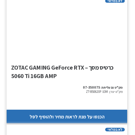
לא במלאי
כרטיס מסך – ZOTAC GAMING GeForce RTX
5060 Ti 16GB AMP
מק"ט צג עליתה:
07-350075
מק"ט יצרן:
ZT-B50620F-10M
הכנסו על מנת לראות מחיר ולהוסיף לסל
לא במלאי