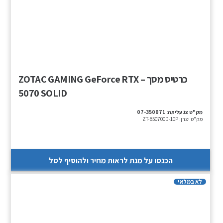
כרטיס מסך – ZOTAC GAMING GeForce RTX
5070 SOLID
מק"ט צג עליתה:
07-350071
מק"ט יצרן:
ZT-B50700D-10P
הכנסו על מנת לראות מחיר ולהוסיף לסל
לא במלאי