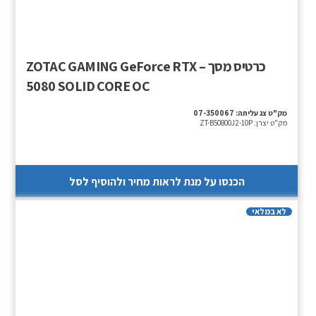
כרטיס מסך – ZOTAC GAMING GeForce RTX
5080 SOLID CORE OC
מק"ט צג עליתה:
07-350067
מק"ט יצרן:
ZT-B50800J2-10P
הכנסו על מנת לראות מחיר ולהוסיף לסל
לא במלאי