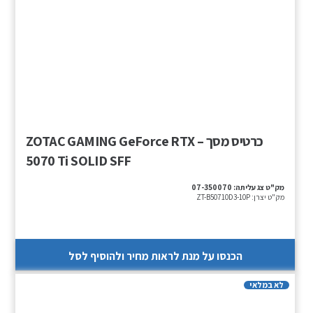
כרטיס מסך – ZOTAC GAMING GeForce RTX
5070 Ti SOLID SFF
מק"ט צג עליתה:
07-350070
מק"ט יצרן:
ZT-B50710D3-10P
הכנסו על מנת לראות מחיר ולהוסיף לסל
לא במלאי