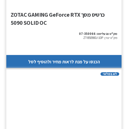
כרטיס מסך ZOTAC GAMING GeForce RTX
5090 SOLID OC
מק"ט צג עליתה:
07-350066
מק"ט יצרן:
ZT-B50900J-10P
הכנסו על מנת לראות מחיר ולהוסיף לסל
לא במלאי