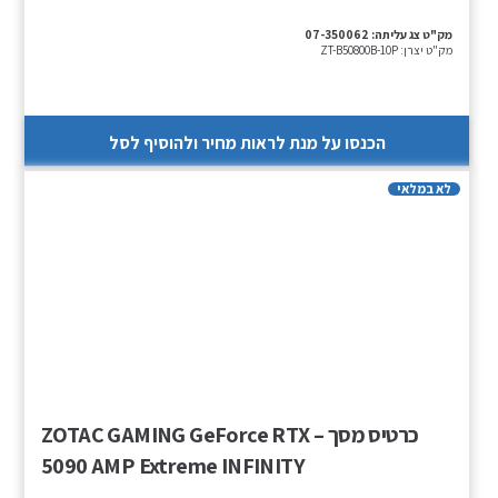
מק"ט צג עליתה:
07-350062
מק"ט יצרן:
ZT-B50800B-10P
הכנסו על מנת לראות מחיר ולהוסיף לסל
לא במלאי
כרטיס מסך – ZOTAC GAMING GeForce RTX
5090 AMP Extreme INFINITY