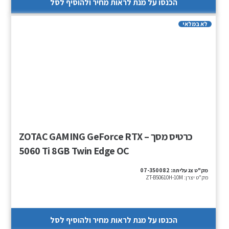
הכנסו על מנת לראות מחיר ולהוסיף לסל
לא במלאי
כרטיס מסך – ZOTAC GAMING GeForce RTX
5060 Ti 8GB Twin Edge OC
מק"ט צג עליתה:
07-350082
מק"ט יצרן:
ZT-B50610H-10M
הכנסו על מנת לראות מחיר ולהוסיף לסל