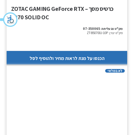
כרטיס מסך – ZOTAC GAMING GeForce RTX
5070 SOLID OC
מק"ט צג עליתה:
07-350065
מק"ט יצרן:
ZT-B50700J-10P
הכנסו על מנת לראות מחיר ולהוסיף לסל
לא במלאי