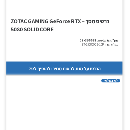
כרטיס מסך – ZOTAC GAMING GeForce RTX
5080 SOLID CORE
מק"ט צג עליתה:
07-350068
מק"ט יצרן:
ZT-B50800D2-10P
הכנסו על מנת לראות מחיר ולהוסיף לסל
לא במלאי