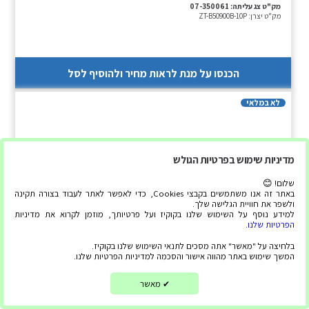
מק"ט צג עליתה:
07-350061
מק"ט יצרן:
ZT-B50900B-10P
הכנסו על מנת לראות מחיר ולהוסיף לסל
לא במלאי
מדיניות שימוש בפרטיות הגולש
שלום! 😊
באתר זה אנו משתמשים בקבצי Cookies, כדי לאפשר לאתר לעבוד בצורה תקינה
ולשפר את חוויית הגלישה שלך.
למידע נוסף על השימוש שלנו בקוקיז ועל פרטיותך, מוזמן לקרוא את מדיניות
הפרטיות שלנו
.
בלחיצה על "מאשר" אתה מסכים לתנאי השימוש שלנו בקוקיז.
כרטיס מסך – ZOTAC GAMING GeForce RTX
המשך שימוש באתר מהווה אישור והסכמה למדיניות הפרטיות שלנו.
5080 SOLID OC 16GB
מאשר
✔
מק"ט צג עליתה:
07-350059