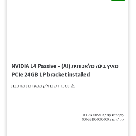
מאיץ בינה מלאכותית (AI) – NVIDIA L4 Passive
PCIe 24GB LP bracket installed
⚠️ נמכר רק כחלק ממערכת מורכבת
מק"ט צג עליתה:
07-370059
מק"ט יצרן:
900-2G193-0000-000