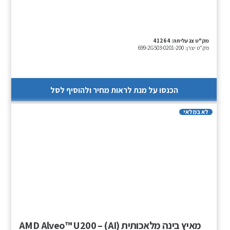
מק"ט צג עליתה:
41264
מק"ט יצרן:
699-2G503-0201-200
הכנסו על מנת לראות מחיר ולהוסיף לסל
לא במלאי
מאיץ בינה מלאכותית (AI) – AMD Alveo™ U200