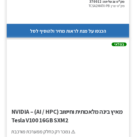
מק"ט צג עליתה:
370012
מק"ט יצרן:
TCSA2MATX-PB
הכנסו על מנת לראות מחיר ולהוסיף לסל
במלאי
מאיץ בינה מלאכותית וחישוב (AI / HPC) – NVIDIA
Tesla V100 16GB SXM2
⚠️ נמכר רק כחלק ממערכת מורכבת