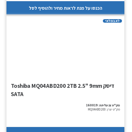
הכנסו על מנת לראות מחיר ולהוסיף לסל
לא במלאי
דיסק Toshiba MQ04ABD200 2TB 2.5" 9mm
SATA
מק"ט צג עליתה:
160019
מק"ט יצרן:
MQ04ABD200