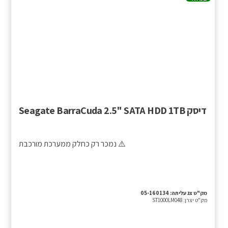
דיסק Seagate BarraCuda 2.5" SATA HDD 1TB
⚠️ נמכר רק כחלק ממערכת מורכבת
מק"ט צג עליתה:
05-160134
מק"ט יצרן:
ST1000LM048